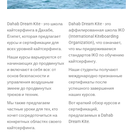
Dahab Dream Kite - это школа
Dahab Dream Kite - это
кайтсерфинга в Дахабе,
аффилированная школа IKO
Египет, которая предлагает
(International Kiteboarding
курсы и сертификации для
Organization), что означает,
всех уровней кайтсерфинга.
что мы придерживаемся
стандартов IKO по обучению
Наши курсы варьируются от
кайтсерфингу.
начинающих до продвинутых
и включают в себя все: от
Наши студенты получают
основ безопасности и
международно признанные
управления воздушным
сертификаты после
змеем до продвинутых
успешного завершения
трюков и техник.
наших курсов.
Мы также предлагаем
Вот краткий обзор курсов и
частные уроки для тех, кто
сертификаций,
хочет сосредоточиться на
предлагаемых в Dahab
конкретных областях своего
Dream Kite.
кайтсерфинга.