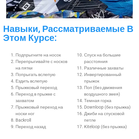
Навыки, Рассматриваемые В
Этом Курсе:
Подпрыгните на носок
Спуск на большие
Перепрыгивайте с носков
расстояния
на пятки
Различные захваты
Попрыгать вслепую
Инвертированный
Ездить вслепую
прыжок
Прыжковый переход
Поп (без движения
Переход в прыжке с
воздушного змея)
захватом
Темная горка
Прыжковый переход на
Downloop (без прыжка)
носки ног
Джиби на спусковой
Backroll
петле
Переход назад
Kiteloop (без прыжка)