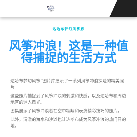
首页
风筝冲浪学校
新闻
住宿
联系我们
商店
达哈布梦幻风筝廊
风筝冲浪！这是一种值
得捕捉的生活方式
达哈布梦幻风筝 "图片库展示了一系列风筝冲浪探险的精美照
片。
这些照片捕捉到了风筝冲浪的刺激和快感，以及达哈布和周边
地区的迷人风光。
图集展示了风筝冲浪者在空中翱翔和表演精彩技巧的照片。
此外，清澈的海水和沙滩也让达哈布成为风筝冲浪的热门目的
地。