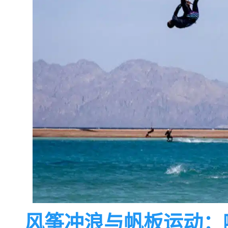
风筝冲浪与帆板运动：