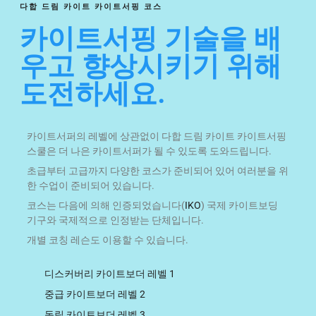
다합 드림 카이트 카이트서핑 코스
카이트서핑 기술을 배
우고 향상시키기 위해
도전하세요.
카이트서퍼의 레벨에 상관없이 다합 드림 카이트 카이트서핑
스쿨은 더 나은 카이트서퍼가 될 수 있도록 도와드립니다.
초급부터 고급까지 다양한 코스가 준비되어 있어 여러분을 위
한 수업이 준비되어 있습니다.
코스는 다음에 의해 인증되었습니다(
IKO
) 국제 카이트보딩
기구와 국제적으로 인정받는 단체입니다.
개별 코칭 레슨도 이용할 수 있습니다.
디스커버리 카이트보더 레벨 1
중급 카이트보더 레벨 2
독립 카이트보더 레벨 3