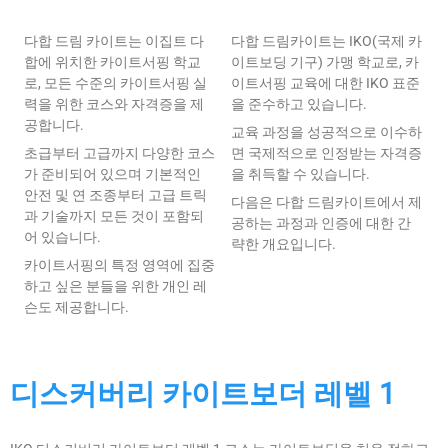
다합 드림 카이트는 이집트 다
다합 드림카이트는 IKO(국제 카
합에 위치한 카이트서핑 학교
이트보딩 기구) 가맹 학교로, 카
로, 모든 수준의 카이트서핑 실
이트서핑 교육에 대한 IKO 표준
력을 위한 코스와 자격증을 제
을 준수하고 있습니다.
공합니다.
교육 과정을 성공적으로 이수하
초급부터 고급까지 다양한 코스
면 국제적으로 인정받는 자격증
가 준비되어 있으며 기본적인
을 취득할 수 있습니다.
안전 및 연 조종부터 고급 트릭
다음은 다합 드림카이트에서 제
과 기술까지 모든 것이 포함되
공하는 과정과 인증에 대한 간
어 있습니다.
략한 개요입니다.
카이트서핑의 특정 영역에 집중
하고 싶은 분들을 위한 개인 레
슨도 제공합니다.
디스커버리 카이트보더 레벨 1