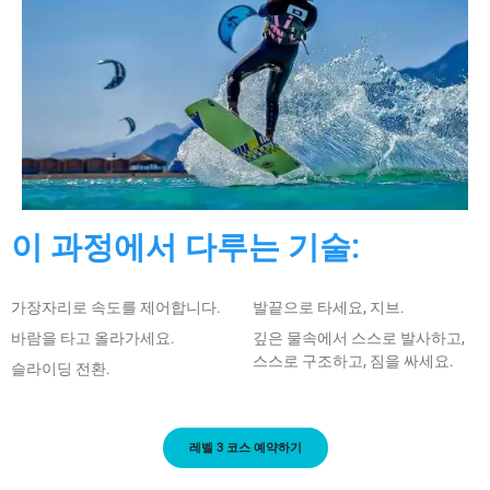
이 과정에서 다루는 기술:
가장자리로 속도를 제어합니다.
발끝으로 타세요, 지브.
바람을 타고 올라가세요.
깊은 물속에서 스스로 발사하고,
스스로 구조하고, 짐을 싸세요.
슬라이딩 전환.
레벨 3 코스 예약하기