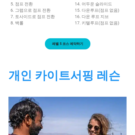
점프 전환
어두운 슬라이드
그랩으로 점프 전환
다운루프(점프 없음)
토사이드로 점프 전환
다운 루프 지브
백롤
키텔루프(점프 없음)
레벨 5 코스 예약하기
개인 카이트서핑 레슨