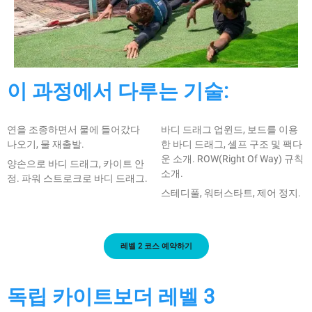
이 과정에서 다루는 기술:
연을 조종하면서 물에 들어갔다
바디 드래그 업윈드, 보드를 이용
나오기, 물 재출발.
한 바디 드래그, 셀프 구조 및 팩다
운 소개. ROW(Right Of Way) 규칙
양손으로 바디 드래그, 카이트 안
소개.
정. 파워 스트로크로 바디 드래그.
스테디풀, 워터스타트, 제어 정지.
레벨 2 코스 예약하기
독립 카이트보더 레벨 3