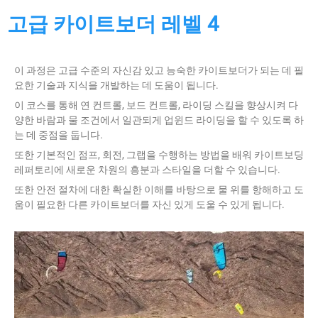
고급 카이트보더 레벨 4
이 과정은 고급 수준의 자신감 있고 능숙한 카이트보더가 되는 데 필
요한 기술과 지식을 개발하는 데 도움이 됩니다.
이 코스를 통해 연 컨트롤, 보드 컨트롤, 라이딩 스킬을 향상시켜 다
양한 바람과 물 조건에서 일관되게 업윈드 라이딩을 할 수 있도록 하
는 데 중점을 둡니다.
또한 기본적인 점프, 회전, 그랩을 수행하는 방법을 배워 카이트보딩
레퍼토리에 새로운 차원의 흥분과 스타일을 더할 수 있습니다.
또한 안전 절차에 대한 확실한 이해를 바탕으로 물 위를 항해하고 도
움이 필요한 다른 카이트보더를 자신 있게 도울 수 있게 됩니다.