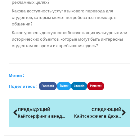
рекламных целях?
Какова доступность услуг языкового перевода для
студентов, которым может потребоваться помощь в
общении?
Каков уровень доступности близлежащих культурных или
исторических объектов, которые могут быть интересны
студентам во время их пребывания здесь?
Метки :
Поделитесь :
Facebook
Twitter
LinkedIn
Pinterest
ПРЕДЫДУЩИЙ
СЛЕДУЮЩИЙ
Кайтсерфинг и виндсерфинг: Какой вид спорта Вам подходит?
Кайтсерфинг в Дахабе, Египет: Рай для ветра и волн