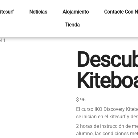
itesurf
Noticias
Alojamiento
Contacte Con N
Tienda
l 1
Descub
Kiteboa
$
96
El curso IKO Discovery Kiteb
se inician en el kitesurf y 
2 horas de instrucción de m
alumno, las condiciones mete