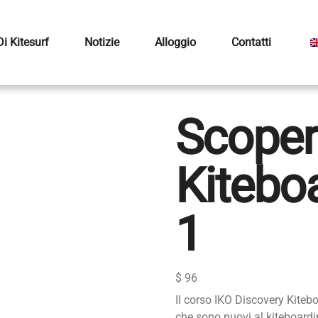
i Kitesurf
Notizie
Alloggio
Contatti
Scoper
Kiteboa
1
$
96
Il corso IKO Discovery Kitebo
che sono nuovi al kiteboardi