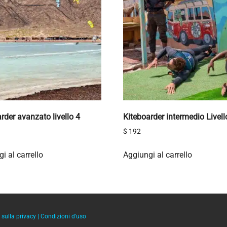
rder avanzato livello 4
Kiteboarder intermedio Livell
$
192
i al carrello
Aggiungi al carrello
 sulla privacy
|
Condizioni d'uso