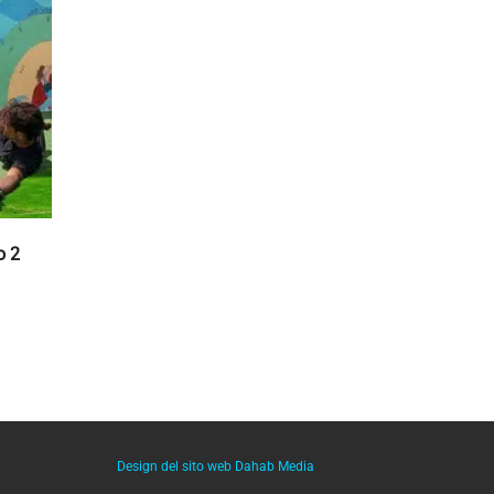
o 2
Design del sito web
Dahab Media