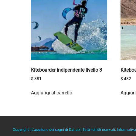
Kiteboarder indipendente livello 3
Kiteboa
$
381
$
482
Aggiungi al carrello
Aggiung
Copyright |
L'aquilone dei sogni di Dahab
| Tutti i diritti riservati.
Informativa