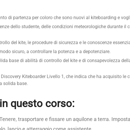
punto di partenza per coloro che sono nuovi al kiteboarding e vo
nze dello studente, delle condizioni meteorologiche durante il co
rollo del kite, le procedure di sicurezza e le conoscenze essenzial
n modo sicuro, a controllare la potenza e a depotenziare.
lida base di abilità di controllo del kite e di consapevolezza dell
KO Discovery Kiteboarder Livello 1, che indica che ha acquisito 
na solida base.
n questo corso:
Tenere, trasportare e fissare un aquilone a terra. Imposta
olo, lancio e atterraggio come assistente.