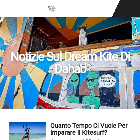
SCUOLA DI K
Notizie Sul Dream Kite Di
Dahab
Quanto Tempo Ci Vuole Per
Imparare Il Kitesurf?