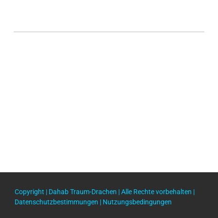
Copyright |
Dahab Traum-Drachen
| Alle Rechte vorbehalten |
Datenschutzbestimmungen
|
Nutzungsbedingungen