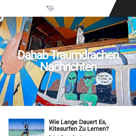
KITESURFING SC
KONTAKTIEREN SIE
Dahab Traumdrachen
Nachrichten
Wie Lange Dauert Es,
Kitesurfen Zu Lernen?