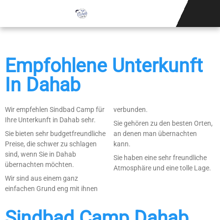
KITESURFING SC
KONTAKTIEREN SIE
Empfohlene Unterkunft
In Dahab
Wir empfehlen Sindbad Camp für
verbunden.
Ihre Unterkunft in Dahab sehr.
Sie gehören zu den besten Orten,
Sie bieten sehr budgetfreundliche
an denen man übernachten
Preise, die schwer zu schlagen
kann.
sind, wenn Sie in Dahab
Sie haben eine sehr freundliche
übernachten möchten.
Atmosphäre und eine tolle Lage.
Wir sind aus einem ganz
einfachen Grund eng mit ihnen
Sindbad Camp Dahab