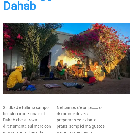
Dahab
Sindbad è l'ultimo campo
Nel campo c'è un piccolo
beduino tradizionale di
ristorante dove si
Dahab che si trova
preparano colazioni e
direttamente sul mare con
pranzi semplici ma gustosi
una spiaggia libera da
a prezzi ragionevoli.