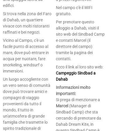
edifici.
Nel campo c'è il WIFI
Si trova nella zona del Faro
gratuito.
di Dahab, un quartiere
Per prenotare questo
vivace con molti ristoranti
alloggio a Dahab, visiti il
raffinati e bei negozi.
sito web del Sindbad Camp
Vicino al Campo, c'è un
e contatti Marcel (il
facile punto di accesso al
direttore del campo)
mare, dove può entrare in
tramite la pagina dei
acqua per nuotare, fare
contatti.
snorkeling, windsurf o
Ecco il link al loro sito web:
immersioni.
Campeggio Sindbad a
Un luogo accogliente con
Dahab
un vero senso di comunità
Informazioni molto
dove può trovare amici e
importanti:
compagni di viaggio
Si prega di menzionare a
provenienti da tutto il
Marcel
(Manager di
mondo, il tutto in
Sindbad Camp) che sta
un'atmosfera di grande
cercando di prenotare da
famiglia che trasmette lo
Dahab Dream Kite, in
spirito tradizionale di
quanto Sindbad Camp è