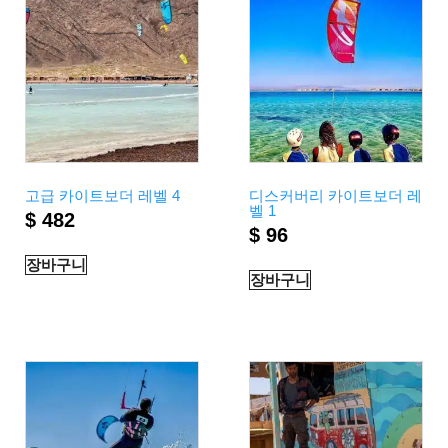
고급 카이트보더 레벨 4
디스커버리 카이트보더 레
벨 1
$
482
$
96
장바구니
장바구니