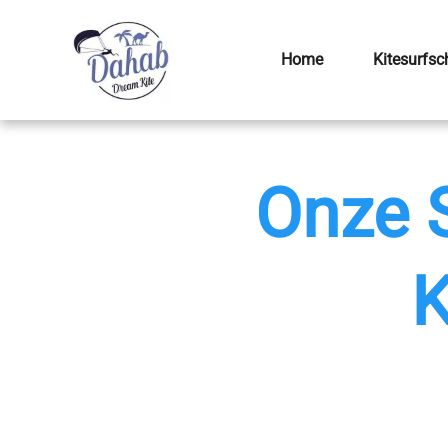
Home
Kitesurfsc
Onze 
K