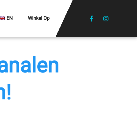
EN
Winkel Op
analen
n!