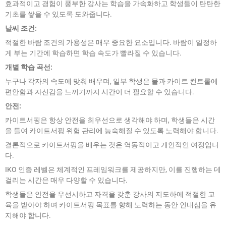
효과적이고 경험이 풍부한 강사는 학습을 가속화하고 학생들이 탄탄한
기초를 쌓을 수 있도록 도와줍니다.
날씨 조건:
적절한 바람 조건의 가용성은 매우 중요한 요소입니다. 바람이 일정하
게 부는 기간에 학습하면 학습 속도가 빨라질 수 있습니다.
개별 학습 곡선:
누구나 각자의 속도에 맞춰 배우며, 일부 학생은 물과 카이트 컨트롤에
편안함과 자신감을 느끼기까지 시간이 더 필요할 수 있습니다.
안전:
카이트서핑은 항상 안전을 최우선으로 생각해야 하며, 학생들은 시간
을 들여 카이트서핑 위험 관리에 능숙해질 수 있도록 노력해야 합니다.
결론적으로 카이트서핑을 배우는 것은 역동적이고 개인적인 여정입니
다.
IKO 인증 레벨은 체계적인 프레임워크를 제공하지만, 이를 진행하는 데
걸리는 시간은 매우 다양할 수 있습니다.
학생들은 안전을 우선시하고 자격을 갖춘 강사의 지도하에 적절한 교
육을 받아야 하며 카이트서핑 목표를 향해 노력하는 동안 인내심을 유
지해야 합니다.