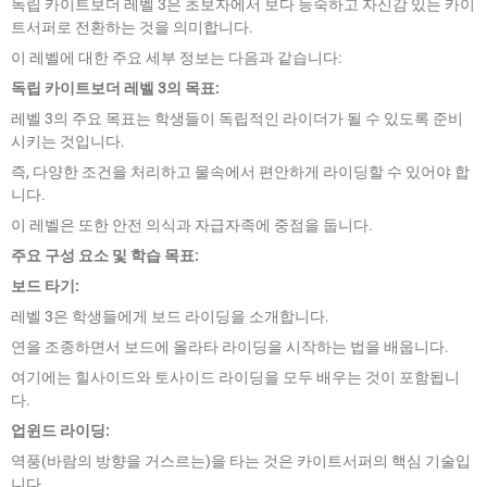
독립 카이트보더 레벨 3은 초보자에서 보다 능숙하고 자신감 있는 카이
트서퍼로 전환하는 것을 의미합니다.
이 레벨에 대한 주요 세부 정보는 다음과 같습니다:
독립 카이트보더 레벨 3의 목표:
레벨 3의 주요 목표는 학생들이 독립적인 라이더가 될 수 있도록 준비
시키는 것입니다.
즉, 다양한 조건을 처리하고 물속에서 편안하게 라이딩할 수 있어야 합
니다.
이 레벨은 또한 안전 의식과 자급자족에 중점을 둡니다.
주요 구성 요소 및 학습 목표:
보드 타기:
레벨 3은 학생들에게 보드 라이딩을 소개합니다.
연을 조종하면서 보드에 올라타 라이딩을 시작하는 법을 배웁니다.
여기에는 힐사이드와 토사이드 라이딩을 모두 배우는 것이 포함됩니
다.
업윈드 라이딩:
역풍(바람의 방향을 거스르는)을 타는 것은 카이트서퍼의 핵심 기술입
니다.