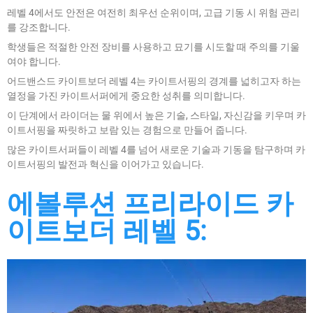
레벨 4에서도 안전은 여전히 최우선 순위이며, 고급 기동 시 위험 관리
를 강조합니다.
학생들은 적절한 안전 장비를 사용하고 묘기를 시도할 때 주의를 기울
여야 합니다.
어드밴스드 카이트보더 레벨 4는 카이트서핑의 경계를 넓히고자 하는
열정을 가진 카이트서퍼에게 중요한 성취를 의미합니다.
이 단계에서 라이더는 물 위에서 높은 기술, 스타일, 자신감을 키우며 카
이트서핑을 짜릿하고 보람 있는 경험으로 만들어 줍니다.
많은 카이트서퍼들이 레벨 4를 넘어 새로운 기술과 기동을 탐구하며 카
이트서핑의 발전과 혁신을 이어가고 있습니다.
에볼루션 프리라이드 카
이트보더 레벨 5: