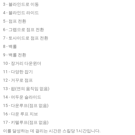
3 - 블라인드로 이동
4 - 블라인드 라이드
5 - 점프 전환
6 - 그랩으로 점프 전환
7 - 토사이드로 점프 전환
8 - 백롤
9 - 백롤 전환
10 - 장거리 다운윈더
11 - 다양한 잡기
12 - 거꾸로 점프
13 - 팝(연의 움직임 없음)
14 - 어두운 슬라이드
15 - 다운루프(점프 없음)
16 - 다운 루프 지브
17 - 키텔루프(점프 없음)
이를 달성하는 데 걸리는 시간은 스킬당 1시간입니다.