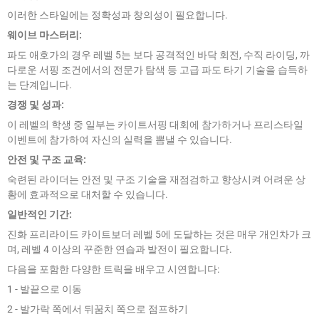
이러한 스타일에는 정확성과 창의성이 필요합니다.
웨이브 마스터리:
파도 애호가의 경우 레벨 5는 보다 공격적인 바닥 회전, 수직 라이딩, 까
다로운 서핑 조건에서의 전문가 탐색 등 고급 파도 타기 기술을 습득하
는 단계입니다.
경쟁 및 성과:
이 레벨의 학생 중 일부는 카이트서핑 대회에 참가하거나 프리스타일
이벤트에 참가하여 자신의 실력을 뽐낼 수 있습니다.
안전 및 구조 교육:
숙련된 라이더는 안전 및 구조 기술을 재점검하고 향상시켜 어려운 상
황에 효과적으로 대처할 수 있습니다.
일반적인 기간:
진화 프리라이드 카이트보더 레벨 5에 도달하는 것은 매우 개인차가 크
며, 레벨 4 이상의 꾸준한 연습과 발전이 필요합니다.
다음을 포함한 다양한 트릭을 배우고 시연합니다:
1 - 발끝으로 이동
2 - 발가락 쪽에서 뒤꿈치 쪽으로 점프하기