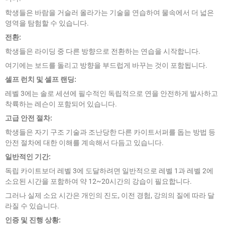
학생들은 바람을 거슬러 올라가는 기술을 연습하여 물속에서 더 넓은
영역을 탐험할 수 있습니다.
전환:
학생들은 라이딩 중 다른 방향으로 전환하는 연습을 시작합니다.
여기에는 보드를 돌리고 방향을 부드럽게 바꾸는 것이 포함됩니다.
셀프 런치 및 셀프 랜딩:
레벨 3에는 솔로 세션에 필수적인 독립적으로 연을 안전하게 발사하고
착륙하는 레슨이 포함되어 있습니다.
고급 안전 절차:
학생들은 자기 구조 기술과 조난당한 다른 카이트서퍼를 돕는 방법 등
안전 절차에 대한 이해를 계속해서 다듬고 있습니다.
일반적인 기간:
독립 카이트보더 레벨 3에 도달하려면 일반적으로 레벨 1과 레벨 2에
소요된 시간을 포함하여 약 12~20시간의 강습이 필요합니다.
그러나 실제 소요 시간은 개인의 진도, 이전 경험, 강의의 질에 따라 달
라질 수 있습니다.
인증 및 진행 상황: