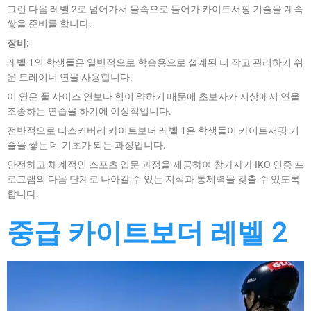
그런 다음 레벨 2로 넘어가서 물속으로 들어가 카이트서핑 기술을 계속
쌓을 준비를 합니다.
장비:
레벨 1의 학생들은 일반적으로 학습용으로 설계된 더 작고 관리하기 쉬
운 트레이너 연을 사용합니다.
이 연은 풀 사이즈 연보다 힘이 약하기 때문에 초보자가 지상에서 연을
조종하는 연습을 하기에 이상적입니다.
전반적으로 디스커버리 카이트보더 레벨 1은 학생들이 카이트서핑 기
술을 쌓는 데 기초가 되는 과정입니다.
안전하고 체계적인 스포츠 입문 과정을 제공하여 참가자가 IKO 인증 프
로그램의 다음 단계로 나아갈 수 있는 지식과 통제력을 갖출 수 있도록
합니다.
중급 카이트보더 레벨 2