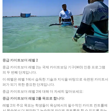
중급 카이트보더 레벨 2
중급 카이트보더 레벨 2는 국제 카이트보딩 기구(IKO) 인증 프로그램
의 두 번째 단계입니다.
이 레벨은 레벨 1에서 습득한 기술과 지식을 바탕으로 숙련된 카이트서
퍼가 되기 위한 중요한 단계입니다.
중급 카이트보더 레벨 2에 대해 더 자세히 알아보세요:
중급 카이트보더 레벨 2를 목표로 합니다:
레벨 2의 주요 목표는 학생들이 육상에서의 필수적인 카이트 컨트롤에
서 물속에서 더 편안하고 능숙하게 카이트 컨트롤을 할 수 있도록 하는