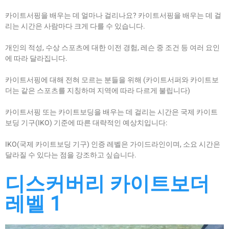
카이트서핑을 배우는 데 얼마나 걸리나요? 카이트서핑을 배우는 데 걸
리는 시간은 사람마다 크게 다를 수 있습니다.
개인의 적성, 수상 스포츠에 대한 이전 경험, 레슨 중 조건 등 여러 요인
에 따라 달라집니다.
카이트서핑에 대해 전혀 모르는 분들을 위해 (카이트서퍼와 카이트보
더는 같은 스포츠를 지칭하며 지역에 따라 다르게 불립니다)
카이트서핑 또는 카이트보딩을 배우는 데 걸리는 시간은 국제 카이트
보딩 기구(IKO) 기준에 따른 대략적인 예상치입니다:
IKO(국제 카이트보딩 기구) 인증 레벨은 가이드라인이며, 소요 시간은
달라질 수 있다는 점을 강조하고 싶습니다.
디스커버리 카이트보더
레벨 1