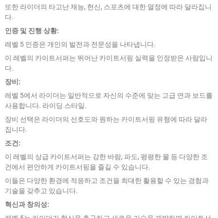
또한 라이더의 타고난 재능, 헌신, 스포츠에 대한 열정에 따라 달라집니
다.
인증 및 진행 상황:
레벨 5 인증은 개인의 발전과 전문성을 나타냅니다.
이 레벨의 카이트서퍼는 뛰어난 카이트서핑 실력을 인정받은 사람입니
다.
장비:
레벨 5에서 라이더는 일반적으로 자신의 수준에 맞는 고급 연과 보드를
사용합니다.
라이딩 스타일.
장비 선택은 라이더의 선호도와 원하는 카이트서핑 유형에 따라 달라
집니다.
조건:
이 레벨의 상급 카이트서퍼는 강한 바람, 파도, 평평한 물 등 다양한 조
건에서 편안하게 카이트서핑을 즐길 수 있습니다.
이들은 다양한 환경에 적응하고 조건을 최대한 활용할 수 있는 경험과
기술을 갖추고 있습니다.
혁신과 창의성:
레벨 5는 라이더가 혁신을 추구하고 새로운 기술을 개발하며 카이트서