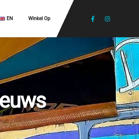
EN
Winkel Op
ieuws