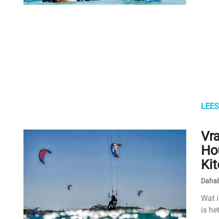
LEES
Vr
Ho
Ki
Dahab
Wat i
is he