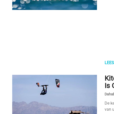
LEES
Ki
Is 
Dahab
De ke
van 