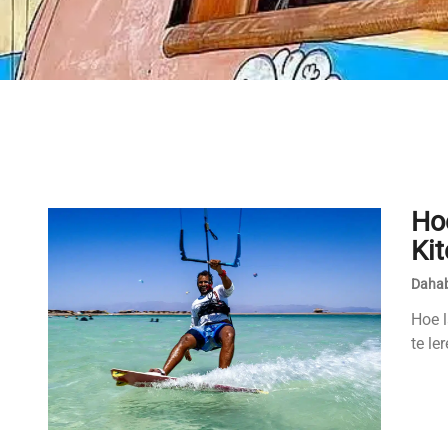
Ho
Kit
Dahab
Hoe l
te le