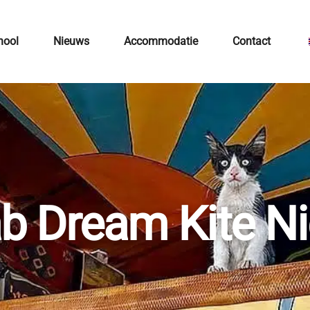
hool
Nieuws
Accommodatie
Contact
b Dream Kite N